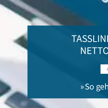
TASSLIN
NETT
» So ge